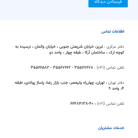
اطلاعات تماس
دفتر مرکزی :
تبریز، خیابان شریعتی جنوبی ، خیابان والمان ، نرسیده به
کوچه ارک ، ساختمان آرکا ، طبقه چهار ، واحد دو
تلفن تماس (041) :
35567678 - 35567662 - 35566582
دفتر تهران
: تهران، چهارراه ولیعصر، جنب بازار رضا، پاساژ پولادی، طبقه
4، واحد 9
تلفن تماس (021)
: 40-66484138
خدمات مشتریان